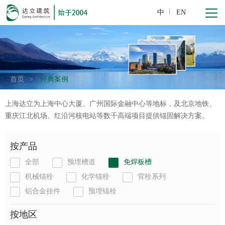
中
EN
首页
>
经典案例
上海达立为上海中心大厦、广州国际金融中心等地标，及北京地铁、
重庆江北机场、红沿河核电站等数千高端项目提供锚固解决方案。
按产品
全部
预埋槽道
免焊板槽
机械锚栓
化学锚栓
背栓系列
铝合金挂件
预埋锚栓
按地区