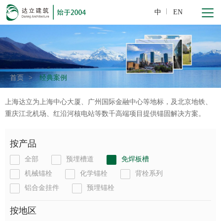
中
EN
首页
>
经典案例
上海达立为上海中心大厦、广州国际金融中心等地标，及北京地铁、
重庆江北机场、红沿河核电站等数千高端项目提供锚固解决方案。
按产品
全部
预埋槽道
免焊板槽
机械锚栓
化学锚栓
背栓系列
铝合金挂件
预埋锚栓
按地区