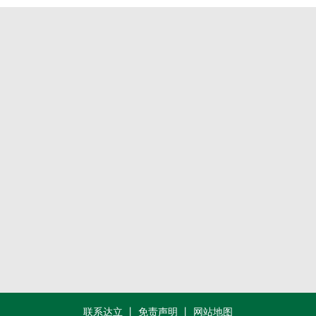
联系我们
021-66395341
上海市嘉定区南翔镇思义路1599号
info@daring021.com
www.daring021.cn
联系达立
丨
免责声明
丨
网站地图