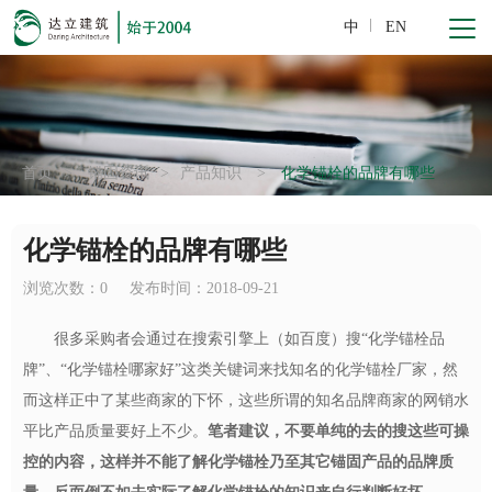
中
EN
首页
>
锚固资讯
>
产品知识
>
化学锚栓的品牌有哪些
化学锚栓的品牌有哪些
浏览次数：
0
发布时间：2018-09-21
很多采购者会通过在搜索引擎上（如百度）搜“化学锚栓品
牌”、“化学锚栓哪家好”这类关键词来找知名的化学锚栓厂家，然
而这样正中了某些商家的下怀，这些所谓的知名品牌商家的网销水
平比产品质量要好上不少。
笔者建议，不要单纯的去的搜这些可操
控的内容，这样并不能了解化学锚栓乃至其它锚固产品的品牌质