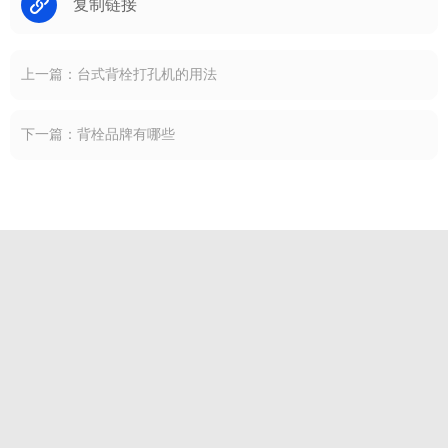
复制链接
上一篇：台式背栓打孔机的用法
下一篇：背栓品牌有哪些
联系我们
021-66395341
上海市嘉定区南翔镇思义路1599号